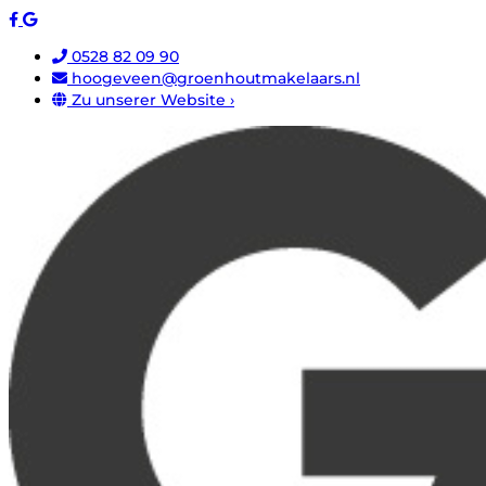
0528 82 09 90
hoogeveen@groenhoutmakelaars.nl
Zu unserer Website ›